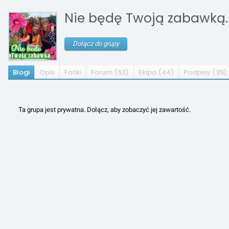
Nie będę Twoją zabawką.
Dołącz do grupy
Blogi
Opis
Fotki
Forum (52)
Ekipa (44)
Podpisy (35)
Ta grupa jest prywatna. Dołącz, aby zobaczyć jej zawartość.