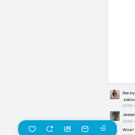
Nie b
:zako
2026-0
Jeste
2026-
Wow! J