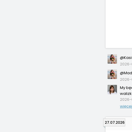
@Kasi
2026-
@Madz
2026-
My będ
walizk
2026-
więce
27.07.2026