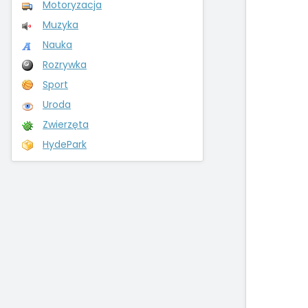
Motoryzacja
Muzyka
Nauka
Rozrywka
Sport
Uroda
Zwierzęta
HydePark