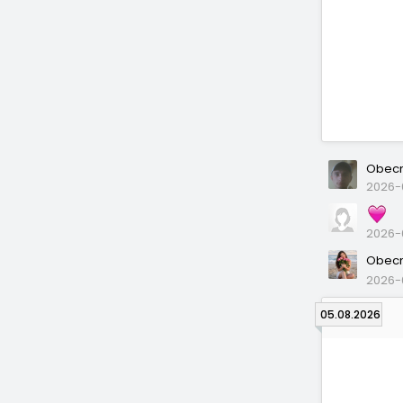
Obecn
2026-0
2026-0
Obecn
2026-
05.08.2026