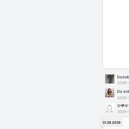
Dozob
2026-0
Do zo
2026-
🩷💙🩷
2026-
01.08.2026