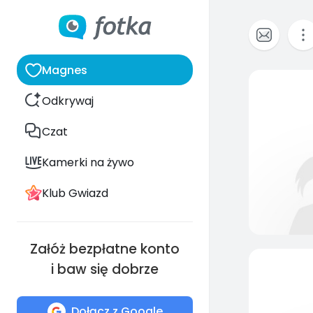
Magnes
Odkrywaj
Czat
Kamerki na żywo
Klub Gwiazd
Załóż bezpłatne konto
i baw się dobrze
Dołącz z Google