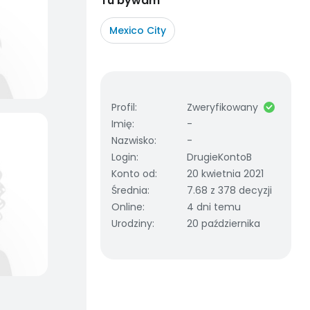
Tu bywam
Mexico City
Profil
:
Zweryfikowany
Imię
:
-
Nazwisko
:
-
Login
:
DrugieKontoB
Konto od
:
20 kwietnia 2021
Średnia
:
7.68 z 378 decyzji
Online
:
4 dni temu
Urodziny
:
20 października