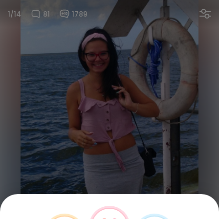
1/14
81
1789